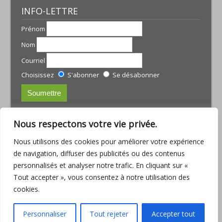
INFO-LETTRE
Prénom
Nom
Courriel
Choisissez
S'abonner
Se désabonner
CONTACTS:
Nous respectons votre vie privée.
JULIE TREMBLAY
Nous utilisons des cookies pour améliorer votre expérience
courriel :
julie@armoniamassotherapie.com
de navigation, diffuser des publicités ou des contenus
www.armoniamassotherapie.com
personnalisés et analyser notre trafic. En cliquant sur «
Téléphone : (418) 803-9918
Tout accepter », vous consentez à notre utilisation des
JEAN-PHILIPPE RUETTE
cookies.
Courriel :
jp.ruette@outlook.com
Téléphone : (418) 563-6286
Personnaliser
Tout rejeter
Accepter tout
Consulter la
Politique de confidentialité