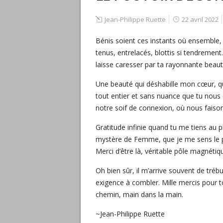
Jean-Philippe Ruette
22 avril 2022
Bénis soient ces instants où ensemble, 
tenus, entrelacés, blottis si tendremen
laisse caresser par ta rayonnante beau
Une beauté qui déshabille mon cœur, qu
tout entier et sans nuance que tu nou
notre soif de connexion, où nous faisons
Gratitude infinie quand tu me tiens au p
mystère de Femme, que je me sens le p
Merci d’être là, véritable pôle magnétiq
Oh bien sûr, il m’arrive souvent de tr
exigence à combler. Mille mercis pour to
chemin, main dans la main.
~Jean-Philippe Ruette