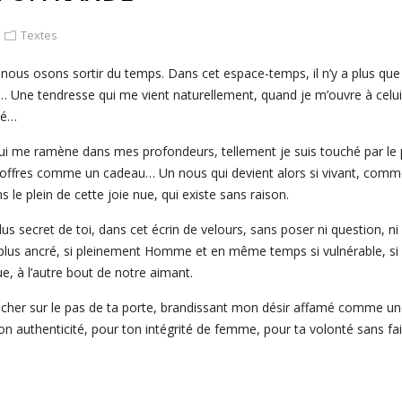
Textes
nous osons sortir du temps. Dans cet espace-temps, il n’y a plus que 
t… Une tendresse qui me vient naturellement, quand je m’ouvre à celu
té…
i me ramène dans mes profondeurs, tellement je suis touché par le p
s offres comme un cadeau… Un nous qui devient alors si vivant, com
 le plein de cette joie nue, qui existe sans raison.
lus secret de toi, dans cet écrin de velours, sans poser ni question, ni
lus ancré, si pleinement Homme et en même temps si vulnérable, si n
ue, à l’autre bout de notre aimant.
ébucher sur le pas de ta porte, brandissant mon désir affamé comme u
n authenticité, pour ton intégrité de femme, pour ta volonté sans fail