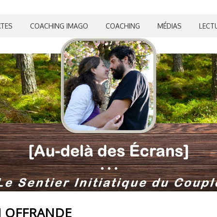
XTES
COACHING IMAGO
COACHING
MÉDIAS
LECT
N OFFRANDE