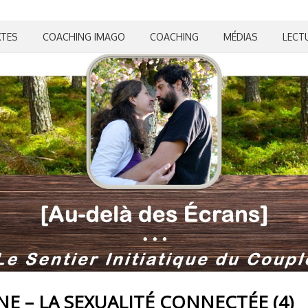
XTES
COACHING IMAGO
COACHING
MÉDIAS
LECT
E – LA SEXUALITÉ CONNECTÉE (4)