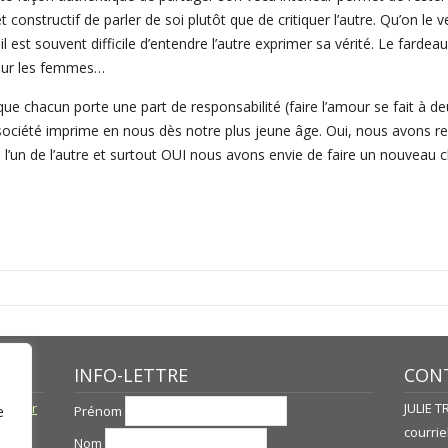
 et constructif de parler de soi plutôt que de critiquer l’autre. Qu’on le
il est souvent difficile d’entendre l’autre exprimer sa vérité. Le farde
our les femmes…
ue chacun porte une part de responsabilité (faire l’amour se fait à de
société imprime en nous dès notre plus jeune âge. Oui, nous avons r
 l’un de l’autre et surtout OUI nous avons envie de faire un nouveau c
INFO-LETTRE
CONT
né par
JULIE 
Prénom
e
courriel
Nom