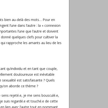
amants bien au-delà des mots… Pour en
ngent l’une dans l’autre : la « connexion
portantes l’une que l’autre et doivent
 donné quelques clefs pour cultiver la
 qui rapproche les amants au lieu de les
nt qu’individu et en tant que couple,
iellement douloureuse est inévitable
 sexualité est satisfaisante ? Quels
squ’on aborde ce thème ?
me sens rejeté.e, je me sens bousculé.e,
je suis regardé.e et touché.e de cette
 en lien avec l’autre tout en nommant