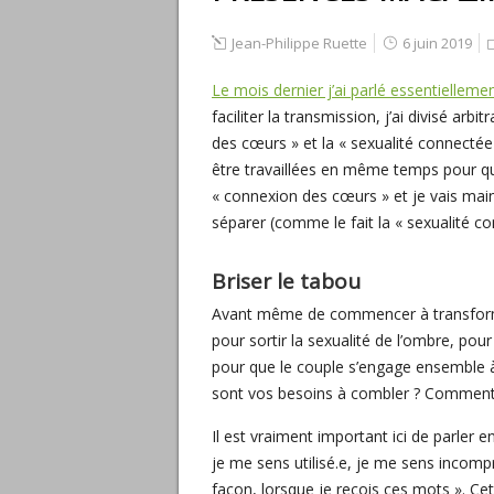
Jean-Philippe Ruette
6 juin 2019
Le mois dernier j’ai parlé essentielleme
faciliter la transmission, j’ai divisé ar
des cœurs » et la « sexualité connectée 
être travaillées en même temps pour que
« connexion des cœurs » et je vais main
séparer (comme le fait la « sexualité co
Briser le tabou
Avant même de commencer à transformer s
pour sortir la sexualité de l’ombre, pou
pour que le couple s’engage ensemble à 
sont vos besoins à combler ? Comment 
Il est vraiment important ici de parler e
je me sens utilisé.e, je me sens incompr
façon, lorsque je reçois ces mots ». Ce