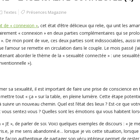
Textes
Présences Magazine
nt de « connexion »
, cet état d’être délicieux qui relie, qui unit les 
bitrairement « connexion » en deux parties complémentaires qui se prolo
». De mon point de vue, ces deux parties sont indissociables, aussi im
 l’amour se remette en circulation dans le couple. Le mois passé j’ai
tenant aborder le thème de la « sexualité connectée » : une sexualité
nventionnelle »).
a sexualité, il est important de faire une prise de conscience en ta
r mettre tout « ça » sur la table, en pleine lumière. Cette étape potent
suivre un nouveau chemin. Quel est l’état des lieux ? Est-ce que votre
vous sentez-vous ? Quelles sont les émotions qui vous habitent lor
n « JE », de parler de soi. Voici quelques exemples de discours : « Je 
is.e, je me sens abandonné.e… lorsque je vis cette situation, lorsque 
tte façon authentique de partager son vécu intérieur permet de rester