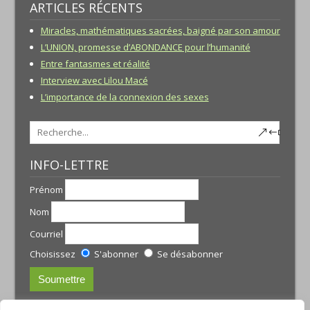
ARTICLES RÉCENTS
Miracles, mathématiques sacrées, baigné par son amour
L’UNION, promesse d’ABONDANCE pour l’humanité
Entre fantasmes et réalité
Interview avec Lilou Macé
L’importance de la connexion des sexes
INFO-LETTRE
Prénom
Nom
Courriel
Choisissez
S'abonner
Se désabonner