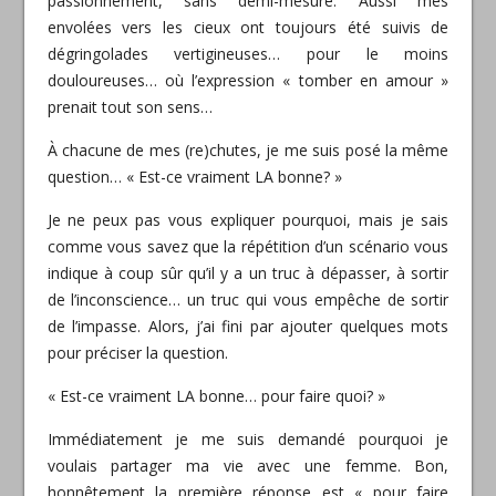
passionnément, sans demi-mesure. Aussi mes
envolées vers les cieux ont toujours été suivis de
dégringolades vertigineuses… pour le moins
douloureuses… où l’expression « tomb
er en amour »
prenait tout son sens…
À chacune de mes (re)chutes, je me suis posé la même
question… « Est-ce vraiment LA bonne? »
Je ne peux pas vous expliquer pourquoi, mais je sais
comme vous savez que la répétition d’un scénario vous
indique à coup sûr qu’il y a un truc à dépasser, à sortir
de l’inconscience… un truc qui vous empêche de sortir
de l’impasse. Alors, j’ai fini par ajouter quelques mots
pour préciser la question.
« Est-ce vraiment LA bonne… pour faire quoi? »
Immédiatement je me suis demandé pourquoi je
voulais partager ma vie avec une femme. Bon,
honnêtement la première réponse est « pour faire