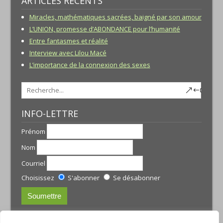
ARTICLES RÉCENTS
Miracles, mathématiques sacrées, baigné par son amour
L’UNION, promesse d’ABONDANCE pour l’humanité
Entre fantasmes et réalité
Interview avec Lilou Macé
L’importance de la connexion des sexes
INFO-LETTRE
Prénom
Nom
Courriel
Choisissez
S'abonner
Se désabonner
CONTACTS: