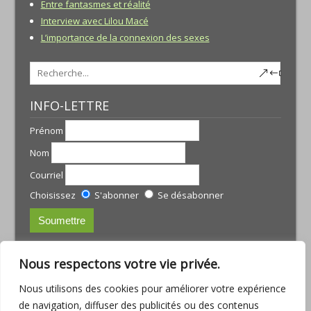
Entre fantasmes et réalité
Interview avec Lilou Macé
L’importance de la connexion des sexes
INFO-LETTRE
Prénom
Nom
Courriel
Choisissez
S'abonner
Se désabonner
CONTACTS:
Nous respectons votre vie privée.
JULIE TREMBLAY
Nous utilisons des cookies pour améliorer votre expérience
courriel :
julie@armoniamassotherapie.com
de navigation, diffuser des publicités ou des contenus