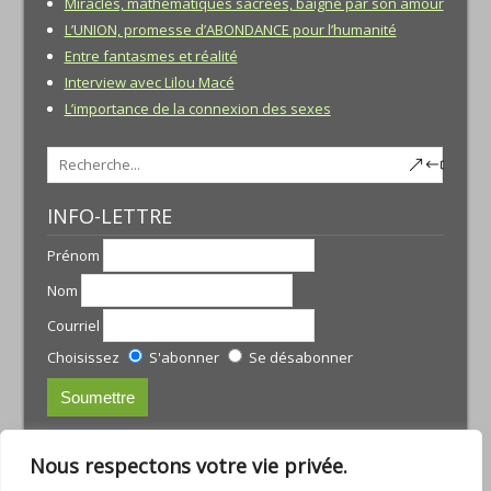
Miracles, mathématiques sacrées, baigné par son amour
L’UNION, promesse d’ABONDANCE pour l’humanité
Entre fantasmes et réalité
Interview avec Lilou Macé
L’importance de la connexion des sexes
INFO-LETTRE
Prénom
Nom
Courriel
Choisissez
S'abonner
Se désabonner
CONTACTS:
Nous respectons votre vie privée.
JULIE TREMBLAY