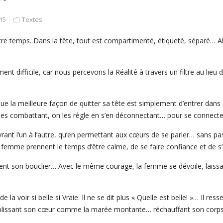
15
Textes
otre temps. Dans la tête, tout est compartimenté, étiqueté, séparé… Al
ment difficile, car nous percevons la Réalité à travers un filtre au lieu 
e la meilleure façon de quitter sa tête est simplement d’entrer dans
les combattant, on les règle en s’en déconnectant… pour se connecter 
ouvrant l’un à l’autre, qu’en permettant aux cœurs de se parler… sans p
femme prennent le temps d’être calme, de se faire confiance et de s’ouv
nt son bouclier… Avec le même courage, la femme se dévoile, laiss
 la voir si belle si Vraie. Il ne se dit plus « Quelle est belle! »… Il 
emplissant son cœur comme la marée montante… réchauffant son corp