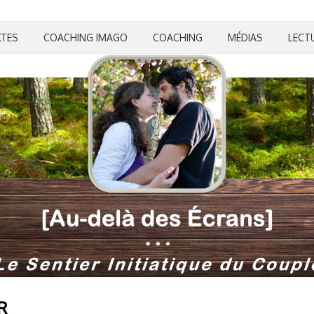
XTES
COACHING IMAGO
COACHING
MÉDIAS
LECT
R