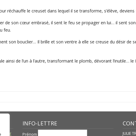
mour réchauffe le creuset dans lequel il se transforme, s’élève, deviens
er de son cœur embrasé, il sent le feu se propager en lui… il sent son d
u feu.
 son bouclier… Il brille et son ventre à elle se creuse du désir de se
cule ainsi de l’un à l’autre, transformant le plomb, dévorant l’inutile…
INFO-LETTRE
CONT
né par
JULIE 
Prénom
e