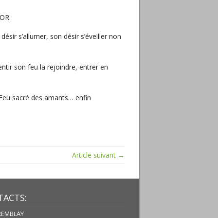
 OR.
ésir s’allumer, son désir s’éveiller non
ntir son feu la rejoindre, entrer en
 le Feu sacré des amants… enfin
Article suivant →
ACTS:
TREMBLAY