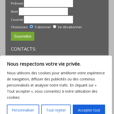
Prénom
Nom
Courriel
Choisissez
S'abonner
Se désabonner
CONTACTS:
JULIE TREMBLAY
Nous respectons votre vie privée.
courriel :
julie@armoniamassotherapie.com
www.armoniamassotherapie.com
Nous utilisons des cookies pour améliorer votre expérience
Téléphone : (418) 803-9918
de navigation, diffuser des publicités ou des contenus
JEAN-PHILIPPE RUETTE
personnalisés et analyser notre trafic. En cliquant sur «
Courriel :
jp.ruette@outlook.com
Tout accepter », vous consentez à notre utilisation des
Téléphone : (418) 563-6286
cookies.
Consulter la
Politique de confidentialité
Personnaliser
Tout rejeter
Accepter tout
© Copyright Au-delà des écrans.com