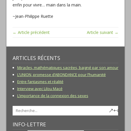
enfin pour vivre… main dans la main.
~Jean-Philippe Ruette
← Article précédent
Article suivant →
ARTICLES RÉCENTS
Miracles, mathématiques sacrées, baigné par son amour
L’UNION, promesse d’ABONDANCE pour l’humanité
Entre fantasmes et réalité
Interview avec Lilou Macé
L’importance de la connexion des sexes
INFO-LETTRE